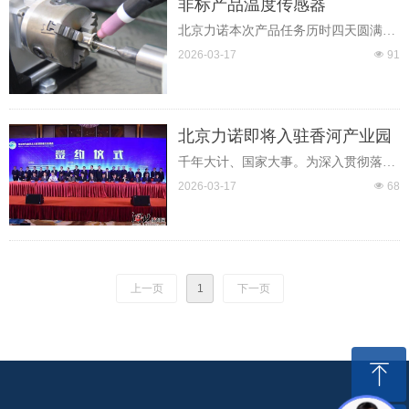
非标产品温度传感器
460家国际企业汇聚重庆展示先进制药
设备、寻找商机。
北京力诺本次产品任务历时四天圆满完
成，向浙江某集团公司提供一百支
2026-03-17
넶
91
PT100温度传感器。
北京力诺即将入驻香河产业园
千年大计、国家大事。为深入贯彻落实
党中央、国务院关于协同发展的重大战
2026-03-17
넶
68
略部署，加快推进北京城市副中心建
设，京、津、冀协同发展，廊坊市、通
州区政府已于2月26日举行北京·廊坊北
三县项目推介洽谈会，中共香河县委、
香河县人民政府组织参加了北京·廊坊北
上一页
1
下一页
三县项目推介洽谈会。
ꁸ