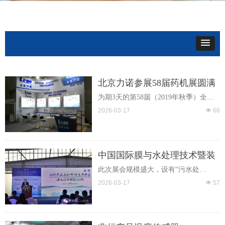
北京力诺参展58届药机展圆满
落幕
为期3天的第58届（2019年秋季）全国
制药机械博览会暨2019（秋季）中国国
2026-03-17
넶
66
际制药机械博览会（以下简称药机
展），在重庆国际博览中心完美落幕。
来自欧洲、美国、日本和韩国近30个国
家和地区的460家国际企业汇聚重庆展
中国国际膜与水处理技术暨装
示先进制药设备、寻找商机。为期3天
备展览会
此次展会规模盛大，设有“污水处
的第58届（2019年秋季）全国制药机械
理”、“末端净水”、“膜与水处理”、“泵
2026-03-17
넶
57
博览会暨2019（秋季）中国国际制药机
管阀”、“空气新风”等五大主题展区，各
械博览会（以下简称药机展），在重庆
个展区共汇集了来自海内外1,000多家优
国际博览中心完美落幕。来自欧洲、美
质展商。
国、日本和韩国近30个国家和地区的