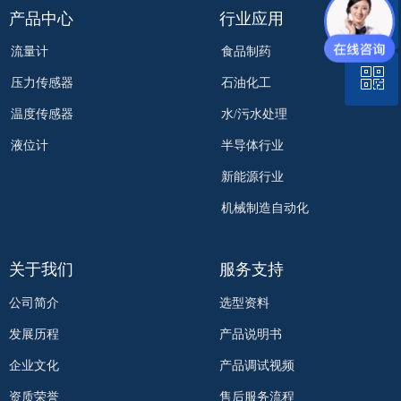
ꂅ
产品中心
行业应用
回到顶部
流量计
食品制药
ꀥ
400-801-8633
压力传感器
石油化工
温度传感器
水/污水处理
微信二维码
液位计
半导体行业
新能源行业
机械制造自动化
关于我们
服务支持
公司简介
选型资料
发展历程
产品说明书
企业文化
产品调试视频
资质荣誉
售后服务流程