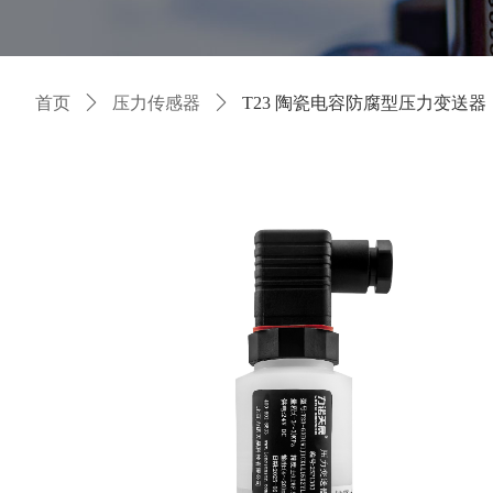
首页
ꄲ
压力传感器
ꄲ
T23 陶瓷电容防腐型压力变送器