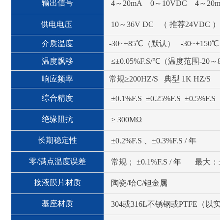
输出信号
4～20mA 0～10VDC 4～20mA
供电电压
10～36V DC （ 推荐24VDC ）
介质温度
-30~+85℃（默认） -30~+1
温度飘移
≤±0.05%F.S/℃（温度范围
响应频率
常规≥200HZ/S 典型 1K HZ/S
综合精度
±0.1%F.S ±0.25%F.S ±0.5%F.S
绝缘阻抗
≥ 300MΩ
长期稳定性
±0.2%F.S 、±0.3%F.S / 年
零/满点温度误差
常规； ±0.1%F.S / 年 最大：±0
接液膜片材质
陶瓷/哈C/钽金属
基座材质
304或316L不锈钢或PTFE（