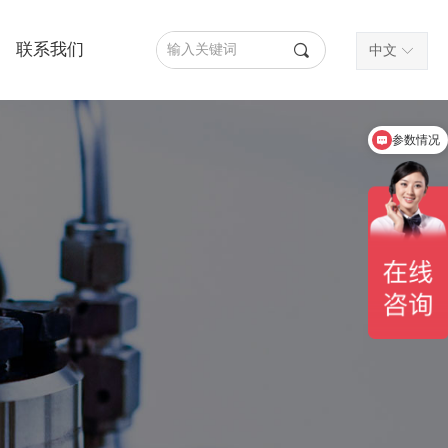
联系我们
끠
中文
ꀅ
参数情况