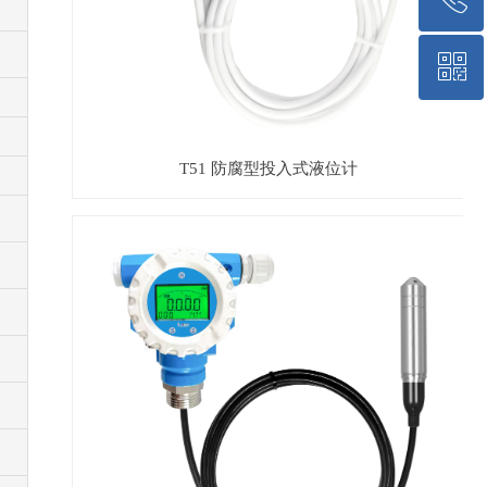
ꀥ
400-801-8633
微信二维码
T51 防腐型投入式液位计