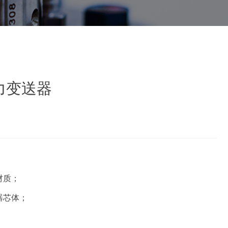
力变送器
材质；
器芯体；
；