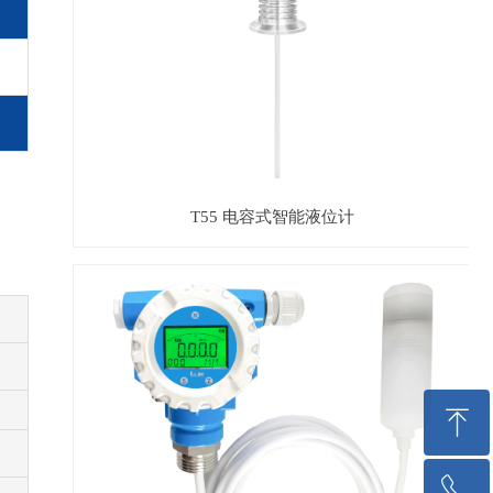
T55 电容式智能液位计
ꁸ
ꂅ
回到顶部