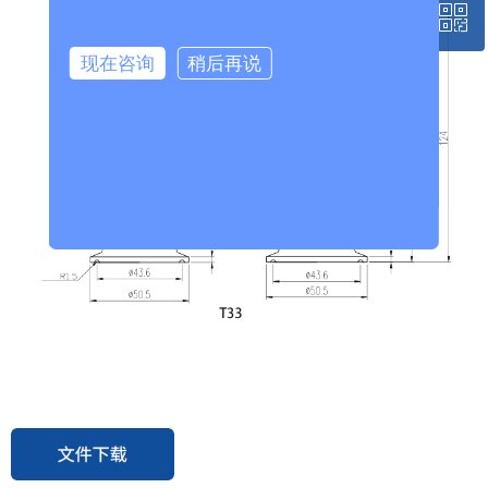
ꀥ
400-801-8633
现在咨询
稍后再说
微信二维码