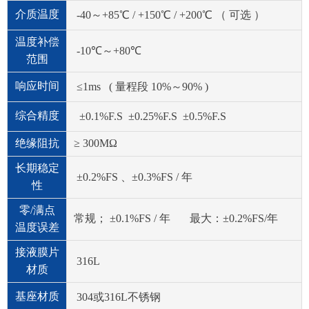
介质温度
-40～+85℃ / +150℃ / +200℃ （ 可选 ）
温度补偿
-10℃～+80℃
范围
响应时间
≤1ms ( 量程段 10%～90% )
综合精度
±0.1%F.S ±0.25%F.S ±0.5%F.S
绝缘阻抗
≥ 300MΩ
长期稳定
±0.2%FS 、±0.3%FS / 年
性
零/满点
常规； ±0.1%FS / 年 最大：±0.2%FS/年
温度误差
接液膜片
316L
材质
基座材质
304或316L不锈钢