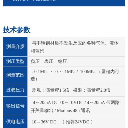
技术参数
与不锈钢材质不发生反应的各种气体、液体
测量介质
和蒸汽
测压类型
负压 表压 绝压
- 0.1MPa ～ 0 ～ 1MPa / 100MPa （量程内可
测量范围
选）
过载压力
常规：满量程1.5倍 极限：满量程2.0倍
4～20mA DC / 0～10VDC / 4～20mA 带两路
输出信号
开关量输出 / Modbus 485 通讯
供电电压
10～36V DC （ 推荐24VDC ）