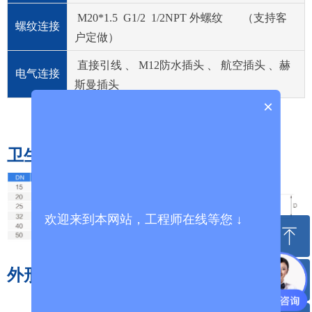
M20*1.5 G1/2 1/2NPT 外螺纹 （支持客
螺纹连接
户定做）
直接引线 、 M12防水插头 、 航空插头 、赫
电气连接
斯曼插头
×
卫生型卡盘对照表
欢迎来到本网站，工程师在线等您 ↓
ꁸ
外形尺寸
ꂅ
回到顶部