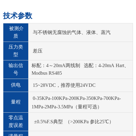
技术参数
被测介
与不锈钢无腐蚀的气体、液体、蒸汽
质
压力类
差压
型
输出信
标配：4～20mA两线制 选配：4-20mA Hart、
号
Modbus RS485
供电
15~28VDC，推荐使用24VDC
0-35KPa-100KPa-200KPa-350KPa-700KPa-
量程
1MPa-2MPa-3.5MPa（量程可选）
零点温
±0.5%F.S典型 （>200KPa 参比25℃）
度误差