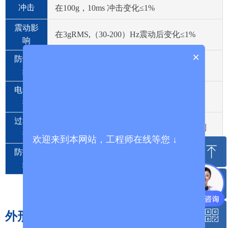
冲击
在100g，10ms 冲击变化≤1%
震动影
在3gRMS,（30-200）Hz震动后变化≤1%
响
×
防爆等
Exd IIC T6 Gb（仅限防爆型）
级
电气连
M12航插 赫斯曼 直接引线 防爆格兰头
接
过程连
G1/4内螺纹 M20*1.5外螺纹 支持客户定制
接
欢迎来到本网站，工程师在线等您 ↓
ꁸ
防护等
IP65
级
ꂅ
回到顶部
ꀥ
外形尺寸
400-801-8633