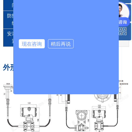
电流输出 max.2ms 电压输出 max.10ms
间
ꂅ
回到顶部
防护等
标配：IP65 定制:IP67
级
ꀥ
400-801-8633
安装位
任意(校验位置变送器竖直，接液膜片朝上)
置
现在咨询
稍后再说
微信二维码
外形尺寸