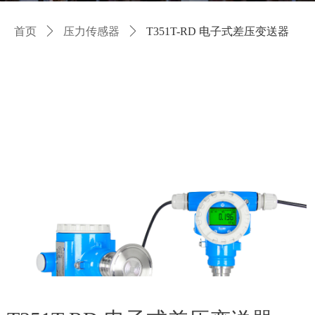
首页
ꄲ
压力传感器
ꄲ
T351T-RD 电子式差压变送器