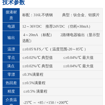
技术参数
接液材
标配：316L不锈钢 典型：钛合金、钽膜片
质
电源
12～36VDC 推荐24VDC （功耗≈30mA）
4～20mA （标配） 2路继电器输出（显示型
输出
选配）
温漂
≤±0.05％FS／℃ ( 温度范围-20～85℃ ）
零点
≤±0.02%/℃ 典型值 ≤±0.04%/℃ 最大值
满点
≤±0.02%/℃ 典型值 ≤±0.04%/℃ 最大值
零漂
≤0.3%满量程
热回差
≤±0.5%满量程
精度
≤±0.5% 满量程
介质温
-25℃ ～ +85 / +150 / +200℃