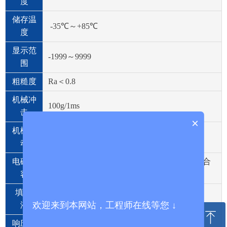
度
储存温
-35℃～+85℃
度
显示范
-1999～9999
围
粗糙度
Ra＜0.8
机械冲
100g/1ms
击
×
机械震
max.20g：15-2000Hz
动
电磁兼
干扰影响：Class B 抗干扰性：符合工业场合
容
要求
填 充
1：硅油 2：合成油或卫生油
欢迎来到本网站，工程师在线等您 ↓
液
ꁸ
响应时