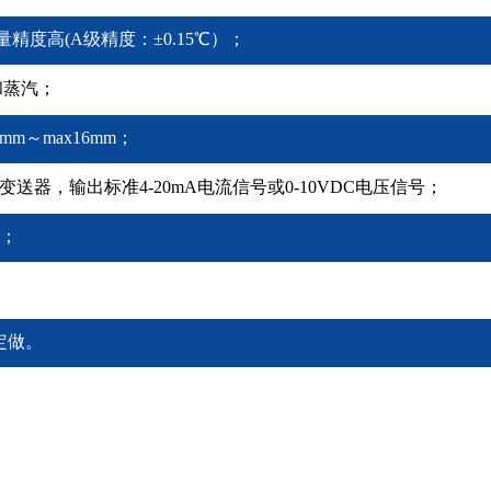
度高(A级精度：±0.15℃）；
和蒸汽；
mm～max16mm；
器，输出标准4-20mA电流信号或0-10VDC电压信号；
准；
标定做。