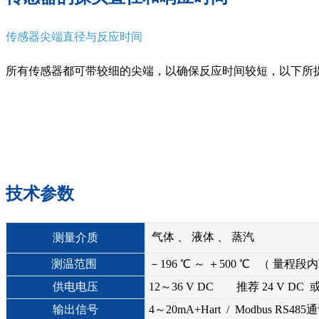
传感器尖端直径与反应时间
所有传感器都可带较细的尖端，以确保反应时间较短，以下所提
技术参数
气体 、 液体 、 蒸汽
测量介质
测温范围
－196 ℃ ～ ＋500 ℃ （ 量程段
供电电压
12～36 V DC 推荐 24 V DC 
输出信号
4～20mA+Hart / Modbus RS485