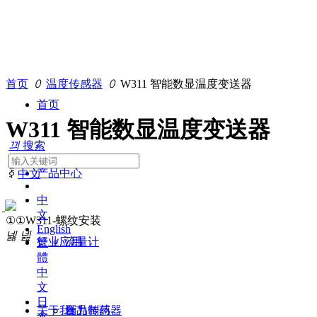
首页
ꄲ
温度传感器
ꄲ
W311 智能数显温度变送器
首页
W311 智能数显温度变送器
끠
搜索
产品中心
ꀅ
中文
中
文
①①W311-螺纹安装
English
넳
넲
行业应用
流量计
繁
體
中
文
日
关于我们
压力传感器
食品制药
本