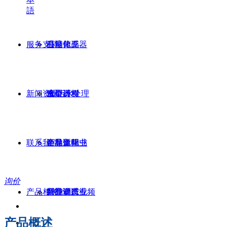
語
服务支持
温度传感器
石油化工
公司简介
新闻资讯
液位计
水/污水处理
发展历程
选型资料
联系我们
半导体行业
企业文化
产品说明书
公司新闻
询价
产品相关
新能源行业
荣誉资质
产品调试视频
行业动态
产品概述