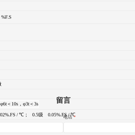
 %F.S
做
留言
φ6t＜10s，φ3t＜3s
02%.FS / ℃； 0.5级 0.05%.FS / ℃
电话
*