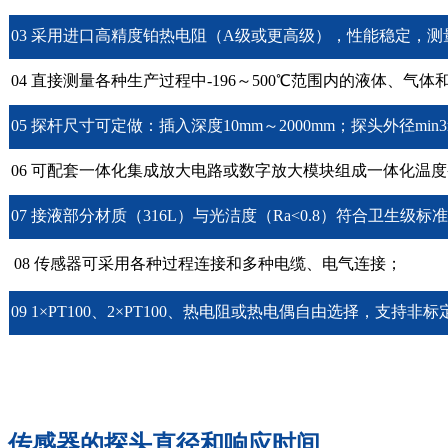
03 采用进口高精度铂热电阻（A级或更高级），性能稳定，测量精
04 直接测量各种生产过程中-196～500℃范围内的液体、气体
05 探杆尺寸可定做：插入深度10mm～2000mm；探头外径min3
06 可配套一体化集成放大电路或数字放大模块组成一体化温度变送
07 接液部分材质（316L）与光洁度（Ra<0.8）符合卫生级标
08 传感器可采用各种过程连接和多种电缆、电气连接；
09 1×PT100、2×PT100、热电阻或热电偶自由选择，支持非
传感器的探头直径和响应时间