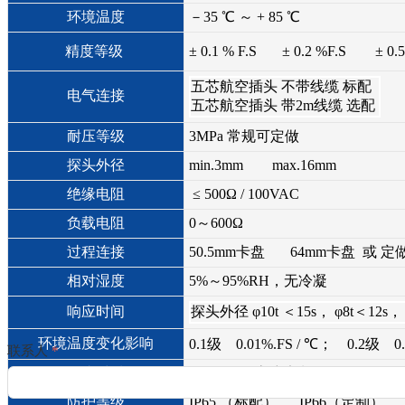
环境温度
－35 ℃ ～ + 85 ℃
精度等级
± 0.1 % F.S ± 0.2 %F.S ± 0.5
五芯航空插头 不带线缆 标配
电气连接
五芯航空插头 带2m线缆 选配
耐压等级
3MPa 常规可定做
探头外径
min.3mm max.16mm
绝缘电阻
≤ 500Ω / 100VAC
负载电阻
0～600Ω
过程连接
50.5mm卡盘 64mm卡盘 或 定
相对湿度
5%～95%RH，无冷凝
响应时间
探头外径 φ10t ＜15s， φ8t＜12s， 
环境温度变化影响
0.1级 0.01%.FS / ℃； 0.2级 0.
联系人
*
探头材质
304 / 316L 客户定制
防护等级
IP65 （标配） IP66（定制）